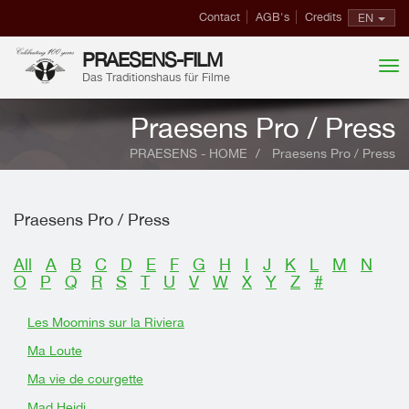
Contact
AGB's
Credits
EN
PRAESENS-FILM
Das Traditionshaus für Filme
Praesens Pro / Press
PRAESENS - HOME
Praesens Pro / Press
Praesens Pro / Press
All
A
B
C
D
E
F
G
H
I
J
K
L
M
N
O
P
Q
R
S
T
U
V
W
X
Y
Z
#
Les Moomins sur la Riviera
Ma Loute
Ma vie de courgette
Mad Heidi