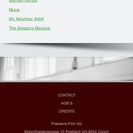
Mumbo Jumbo
Mune
My Neighbor Adolf
The Amazing Maurice
CONTACT
AGB'S
CREDITS
Praesens-Film AG
Münchhaldenstrasse 10 Postfach CH-8034 Zürich