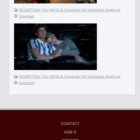
REGRETTING YOU-Still 02-© Constantin Film Distribution GmbH.jpg
Download
REGRETTING YOU-Still 03-© Constantin Film Distribution GmbH.jpg
Download
CONTACT
AGB'S