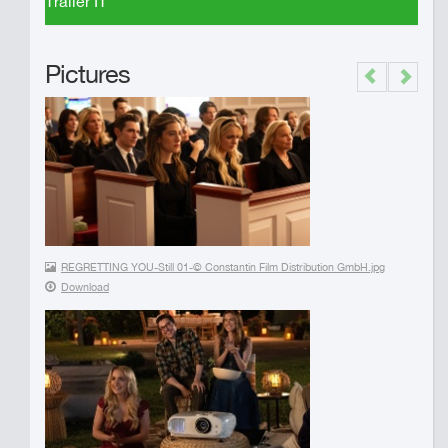
Trailer IT
Pictures
Previous
Next
REGRETTING YOU-Still 01-© Constantin Film Distribution GmbH.jpg
Download