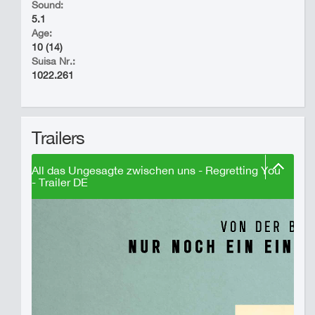
Sound:
5.1
Age:
10 (14)
Suisa Nr.:
1022.261
Trailers
All das Ungesagte zwischen uns - Regretting You
- Trailer DE