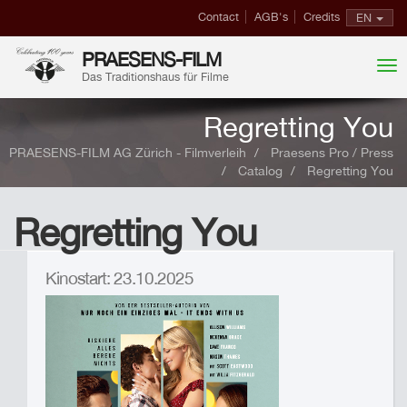
Contact
AGB's
Credits
EN
PRAESENS-FILM
Das Traditionshaus für Filme
Regretting You
PRAESENS-FILM AG Zürich - Filmverleih
Praesens Pro / Press
Catalog
Regretting You
Regretting You
Kinostart: 23.10.2025