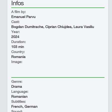
Infos
A film by:
Emanuel Parvu
Cast:
Bogdan Dumitrache, Ciprian Chiujdea, Laura Vasiliu
Year:
2024
Duration:
103 min
Country:
Romania
Image:
Genre:
Drama
Language:
Romanian
Subtitles:
French, German
Sound: