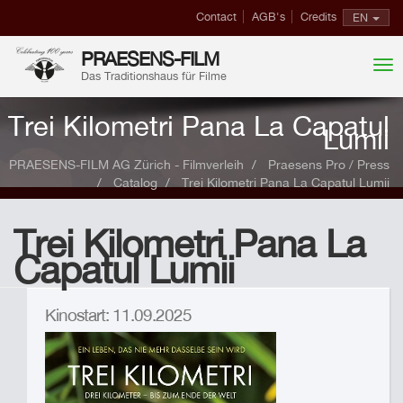
Contact
AGB's
Credits
EN
PRAESENS-FILM
Das Traditionshaus für Filme
Trei Kilometri Pana La Capatul
Lumii
PRAESENS-FILM AG Zürich - Filmverleih
Praesens Pro / Press
Catalog
Trei Kilometri Pana La Capatul Lumii
Trei Kilometri Pana La
Capatul Lumii
Kinostart: 11.09.2025