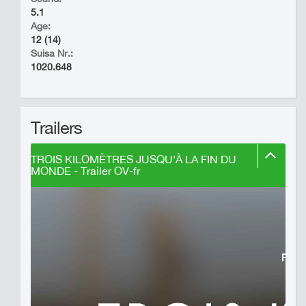
5.1
Age:
12 (14)
Suisa Nr.:
1020.648
Trailers
TROIS KILOMÈTRES JUSQU'À LA FIN DU
MONDE - Trailer OV-fr