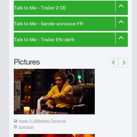
Talk to Me - Trailer 2 DE
Talk to Me - bande-annonce FR
Talk to Me - Trailer EN-de/fr
Pictures
Previous
Next
Image_01 ©Matthew-Thorne.jpg
Download