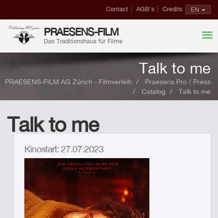
Contact
AGB's
Credits
EN
PRAESENS-FILM
Das Traditionshaus für Filme
Talk to me
PRAESENS-FILM AG Zürich - Filmverleih
Praesens Pro / Press
Catalog
Talk to me
Talk to me
Kinostart: 27.07.2023