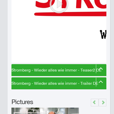
Stromberg - Wieder alles wie immer - Teaser2 DE
Stromberg - Wieder alles wie immer - Trailer DE
Pictures
Previous
Next