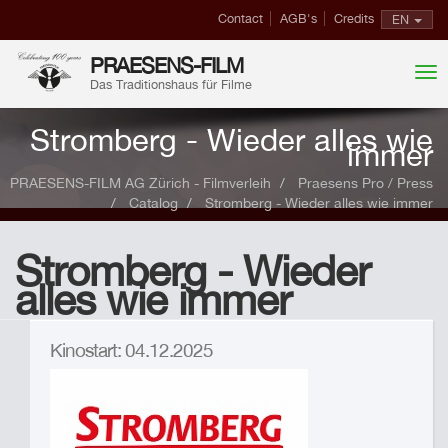
Contact
AGB's
Credits
EN
PRAESENS-FILM
Das Traditionshaus für Filme
Stromberg - Wieder alles wie
immer
PRAESENS-FILM AG Zürich - Filmverleih
Praesens Pro / Press
Catalog
Stromberg - Wieder alles wie immer
Stromberg - Wieder
alles wie immer
Kinostart: 04.12.2025