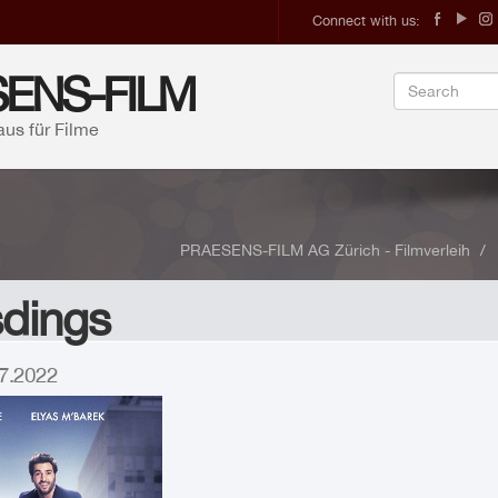
Connect with us:
ENS-FILM
aus für Filme
PRAESENS-FILM AG Zürich - Filmverleih
sdings
.07.2022