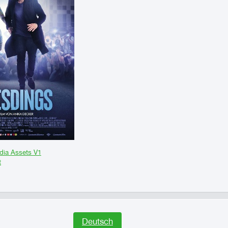
dia Assets V1
t
Deutsch