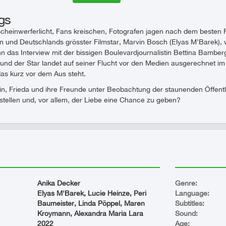
gs
Scheinwerferlicht, Fans kreischen, Fotografen jagen nach dem besten 
n und Deutschlands grösster Filmstar, Marvin Bosch (Elyas M’Barek), 
n das Interview mit der bissigen Boulevardjournalistin Bettina Bamberg
nd der Star landet auf seiner Flucht vor den Medien ausgerechnet im 
das kurz vor dem Aus steht.
, Frieda und ihre Freunde unter Beobachtung der staunenden Öffentlic
stellen und, vor allem, der Liebe eine Chance zu geben?
Anika Decker
Genre:
Elyas M'Barek, Lucie Heinze, Peri
Language:
Baumeister, Linda Pöppel, Maren
Subtitles:
Kroymann, Alexandra Maria Lara
Sound:
2022
Age: