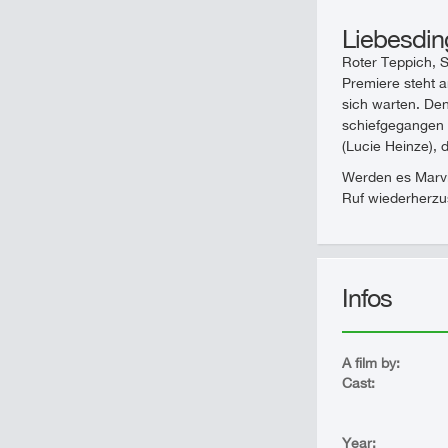
Liebesdin
Roter Teppich, 
Premiere steht a
sich warten. Den
schiefgegangen u
(Lucie Heinze), 
Werden es Marvin
Ruf wiederherzu
Infos
A film by:
Cast:
Year: