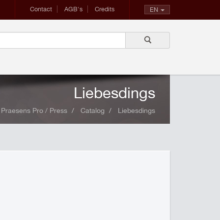
Contact
AGB's
Credits
EN
Liebesdings
Praesens Pro / Press
Catalog
Liebesdings