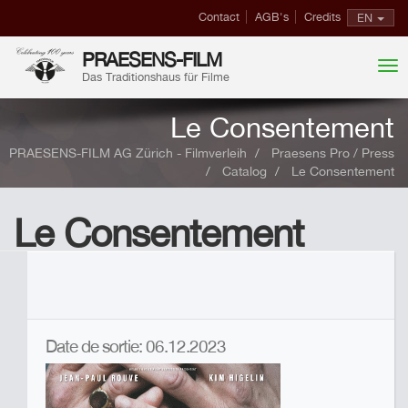
Contact
AGB's
Credits
EN
PRAESENS-FILM
Das Traditionshaus für Filme
Le Consentement
PRAESENS-FILM AG Zürich - Filmverleih
Praesens Pro / Press
Catalog
Le Consentement
Le Consentement
Date de sortie: 06.12.2023