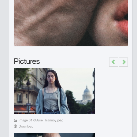
Pictures
Previous
Next
Image 01 ©Julie_Trannoy.jpeg
Download