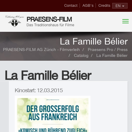
Contact
AGB's
Credits
EN
PRAESENS-FILM
Das Traditionshaus für Filme
La Famille Bélier
PRAESENS-FILM AG Zürich - Filmverleih
Praesens Pro / Press
Catalog
La Famille Bélier
La Famille Bélier
Kinostart: 12.03.2015