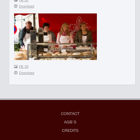
Download
FB_03
Download
CONTACT
AGB'S
CREDITS