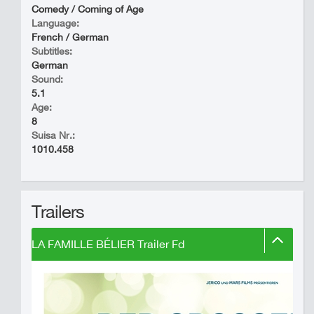
Comedy / Coming of Age
Language:
French / German
Subtitles:
German
Sound:
5.1
Age:
8
Suisa Nr.:
1010.458
Trailers
LA FAMILLE BÉLIER Trailer Fd