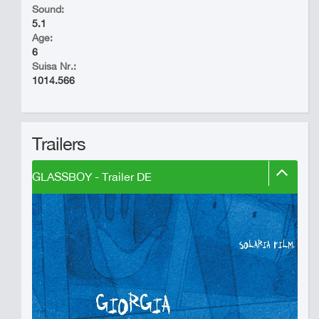
Sound:
5.1
Age:
6
Suisa Nr.:
1014.566
Trailers
GLASSBOY - Trailer DE