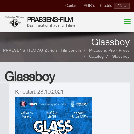
Contact
AGB's
Credits
EN
PRAESENS-FILM
Das Traditionshaus für Filme
Glassboy
PRAESENS-FILM AG Zürich - Filmverleih
Praesens Pro / Press
Catalog
Glassboy
Glassboy
Kinostart: 28.10.2021