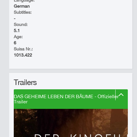
Language:
German
Subtitles:
-
Sound:
5.1
Age:
6
Suisa Nr.:
1013.422
Trailers
DAS GEHEIME LEBEN DER BÄUME - Offizieller
Trailer