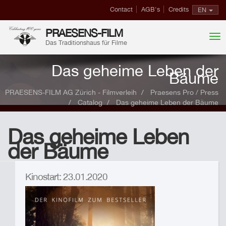
Contact
AGB's
Credits
EN
PRAESENS-FILM
Das Traditionshaus für Filme
Das geheime Leben der
Bäume
PRAESENS-FILM AG Zürich - Filmverleih
Praesens Pro / Press
Catalog
Das geheime Leben der Bäume
Das geheime Leben
der Bäume
Kinostart: 23.01.2020