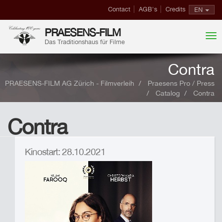
Contact
AGB's
Credits
EN
PRAESENS-FILM
Das Traditionshaus für Filme
Contra
PRAESENS-FILM AG Zürich - Filmverleih
Praesens Pro / Press
Catalog
Contra
Contra
Kinostart: 28.10.2021