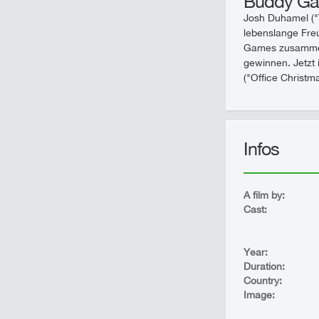
Buddy G
Josh Duhamel ("
lebenslange Freu
Games zusammen,
gewinnen. Jetzt 
("Office Christm
Infos
A film by:
Cast:
Year:
Duration:
Country:
Image: