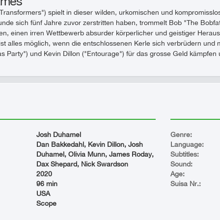
ames
Transformers") spielt in dieser wilden, urkomischen und kompromissl
nde sich fünf Jahre zuvor zerstritten haben, trommelt Bob "The Bobf
 einen irren Wettbewerb absurder körperlicher und geistiger Heraus
ist alles möglich, wenn die entschlossenen Kerle sich verbrüdern und 
as Party") und Kevin Dillon ("Entourage") für das grosse Geld kämpfen 
Josh Duhamel
Genre:
Dan Bakkedahl, Kevin Dillon, Josh
Language:
Duhamel, Olivia Munn, James Roday,
Subtitles:
Dax Shepard, Nick Swardson
Sound:
2020
Age:
96 min
Suisa Nr.:
USA
Scope