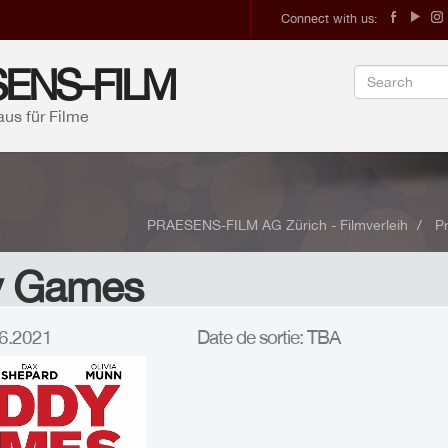
Connect with us:
ENS-FILM
aus für Filme
PRAESENS-FILM AG Zürich - Filmverleih
P
y Games
.06.2021
Date de sortie: TBA