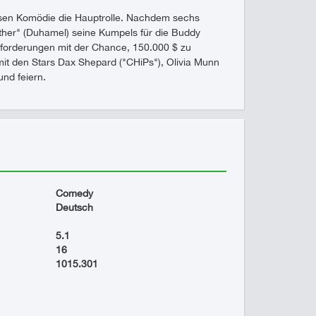
osen Komödie die Hauptrolle. Nachdem sechs
ather" (Duhamel) seine Kumpels für die Buddy
forderungen mit der Chance, 150.000 $ zu
mit den Stars Dax Shepard ("CHiPs"), Olivia Munn
und feiern.
Comedy
Deutsch
5.1
16
1015.301