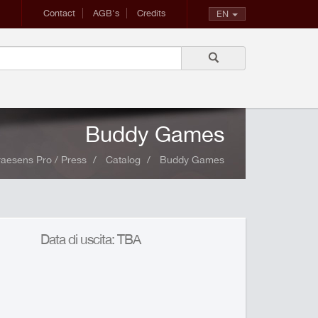
Contact
AGB's
Credits
EN
Buddy Games
raesens Pro / Press
Catalog
Buddy Games
Data di uscita: TBA