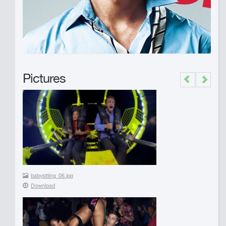
Pictures
Previous
Next
babysitting_06.jpg
Download