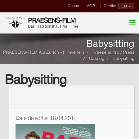
Contact
AGB's
Credits
EN
PRAESENS-FILM
Das Traditionshaus für Filme
Babysitting
PRAESENS-FILM AG Zürich - Filmverleih
Praesens Pro / Press
Catalog
Babysitting
Babysitting
Date de sortie: 16.04.2014