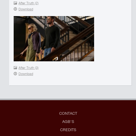
After Truth (2)
Download
After Truth (3)
Download
CONTACT
AGB'S
CREDITS