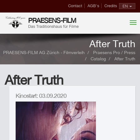
Contact
AGB's
Credits
EN
PRAESENS-FILM
Das Traditionshaus für Filme
After Truth
PRAESENS-FILM AG Zürich - Filmverleih
Praesens Pro / Press
Catalog
After Truth
After Truth
Kinostart: 03.09.2020