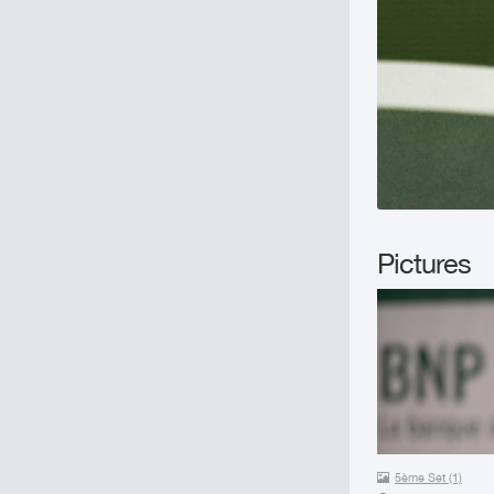
Pictures
5ème Set (1)