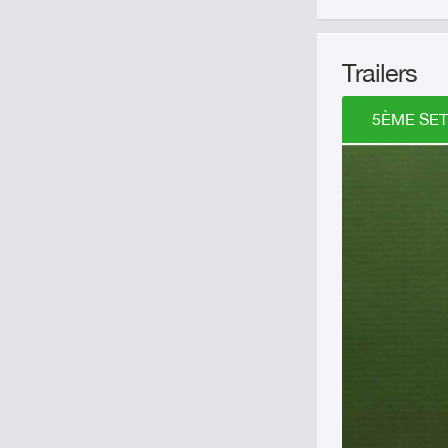
Trailers
5ÈME SET 