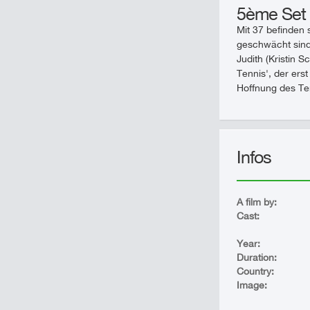
5ème Set
Mit 37 befinden 
geschwächt sind.
Judith (Kristin 
Tennis', der ers
Hoffnung des Tenn
Infos
A film by:
Cast:
Year:
Duration:
Country:
Image: