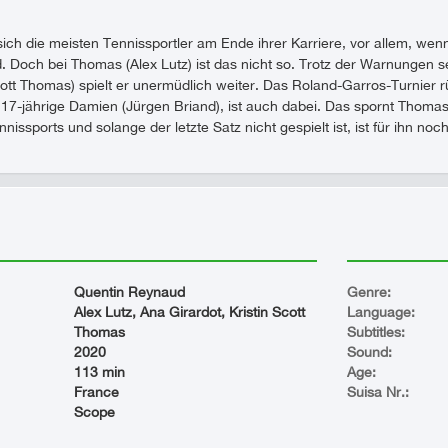
sich die meisten Tennissportler am Ende ihrer Karriere, vor allem, we
 Doch bei Thomas (Alex Lutz) ist das nicht so. Trotz der Warnungen se
Scott Thomas) spielt er unermüdlich weiter. Das Roland-Garros-Turnie
t 17-jährige Damien (Jürgen Briand), ist auch dabei. Das spornt Thomas
issports und solange der letzte Satz nicht gespielt ist, ist für ihn noch
Quentin Reynaud
Genre:
Alex Lutz, Ana Girardot, Kristin Scott
Language:
Thomas
Subtitles:
2020
Sound:
113 min
Age:
France
Suisa Nr.:
Scope