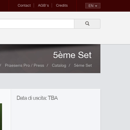
Contact
AGB's
Credits
EN
5ème Set
Praesens Pro / Press
Catalog
5ème Set
Data di uscita: TBA