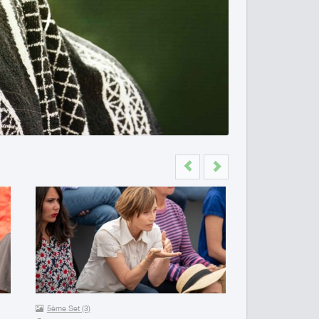
Previous
Next
5ème Set (3)