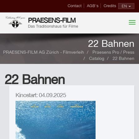
Contact
AGB's
Credits
EN
PRAESENS-FILM
Das Traditionshaus für Filme
22 Bahnen
PRAESENS-FILM AG Zürich - Filmverleih
Praesens Pro / Press
Catalog
22 Bahnen
22 Bahnen
Kinostart: 04.09.2025