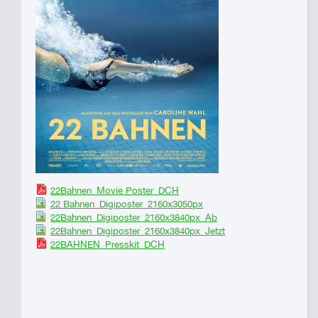
22Bahnen_Movie Poster_DCH
22 Bahnen_Digiposter_2160x3050px
22Bahnen_Digiposter_2160x3840px_Ab
22Bahnen_Digiposter_2160x3840px_Jetzt
22BAHNEN_Presskit_DCH